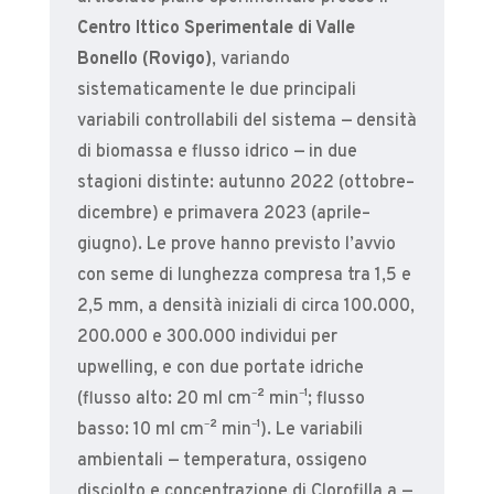
Centro Ittico Sperimentale di Valle
Bonello (Rovigo)
, variando
sistematicamente le due principali
variabili controllabili del sistema — densità
di biomassa e flusso idrico — in due
stagioni distinte: autunno 2022 (ottobre–
dicembre) e primavera 2023 (aprile–
giugno). Le prove hanno previsto l’avvio
con seme di lunghezza compresa tra 1,5 e
2,5 mm, a densità iniziali di circa 100.000,
200.000 e 300.000 individui per
upwelling, e con due portate idriche
(flusso alto: 20 ml cm⁻² min⁻¹; flusso
basso: 10 ml cm⁻² min⁻¹). Le variabili
ambientali — temperatura, ossigeno
disciolto e concentrazione di Clorofilla a —