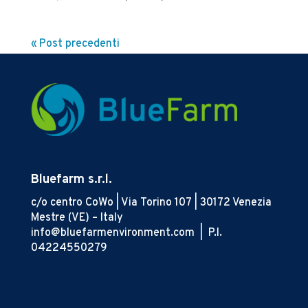
« Post precedenti
Bluefarm s.r.l.
c/o centro CoWo | Via Torino 107 | 30172 Venezia
Mestre (VE) – Italy
info@bluefarmenvironment.com |
P.I.
04224550279